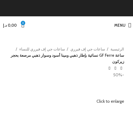
0
MENU
0,00
د.إ
الرئيسية
ساعات جي إف فيرري
ساعات جي إف فيرري للنساء
ساعة GF Ferre نسائية بإطار ذهبي ومينا أسود وسوار ذهبي مرصعة بحجر
زيركون
-50%
Click to enlarge