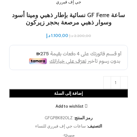
جي إف فيرري
ساعة GF Ferre نسائية بإطار ذهبي ومينا أسود
وسوار ذهبي مرصعة بحجر زيركون
1.100,00
د.إ
2.200,00
د.إ
إضافة إلى السلة
Add to wishlist
رمز المنتج:
GFGPBK820LZ
التصنيف:
ساعات جي إف فيرري للنساء
Share: