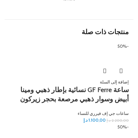
منتجات ذات صلة
-50%
إضافة إلى السلة
ساعة GF Ferre نسائية بإطار ذهبي ومينا
أبيض وسوار ذهبي مرصعة بحجر زيركون
ساعات جي إف فيرري للنساء
1.100,00
د.إ
2.200,00
د.إ
-50%