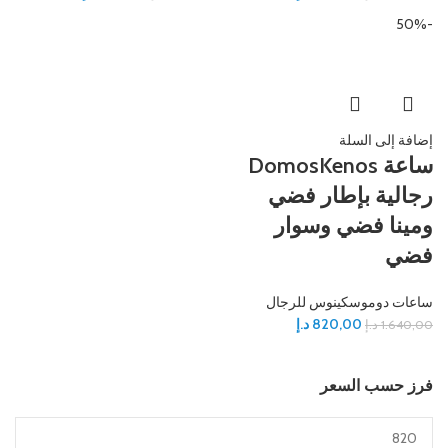
-50%
إضافة إلى السلة
ساعة DomosKenos
رجالية بإطار فضي
ومينا فضي وسوار
فضي
ساعات دوموسكينوس للرجال
820,00
د.إ
1.640,00
د.إ
فرز حسب السعر