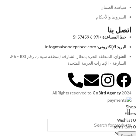
سياسة الضمان
الشروط والأحكام
اتصل بنا
خط المساعدة
+971 6 57459 51
البريد الإلكتروني:
info@maisondeprince.com
العنوان:
المنطقة الحرة بمطار الشارقة (منطقة سيف)، رقم P6 - 103،
الشارقة - الإمارات العربية المتحدة
.
All Rights reserved to
GoBird Agency
2024
Shop
Filters
Wishlist
0
items
Cart
0
My account
Search