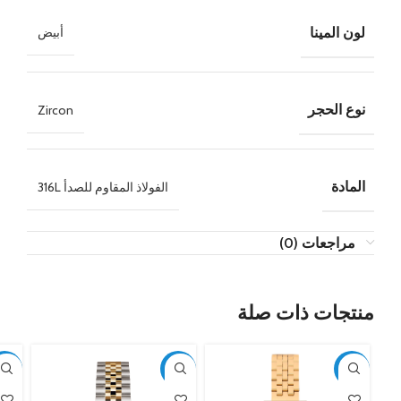
لون المينا
أبيض
نوع الحجر
Zircon
المادة
الفولاذ المقاوم للصدأ 316L
مراجعات (0)
منتجات ذات صلة
50%
-50%
-50%