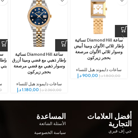
ساعة Diamond Hill نسائية
بإطار ثلاثي الألوان ومينا أبيض
وسوار ثلاثي الألوان مرصعة
ساعة Diamond Hill نسائية
بحجر زيركون
بإطار ذهبي مع فضي ومينا أزرق
بإطا
وسوار ذهبي مع فضي مرصعة
بني 
ساعات دايموند هيل للنساء
بحجر زيركون
900,00
د.إ
1.800,00
د.إ
ساعات دايموند هيل للنساء
سا
1.180,00
د.إ
2.360,00
د.إ
0
أفضل العلامات
المساعدة
التجارية
الأسئلة الشائعة
جي إف فيري
سياسة الخصوصية