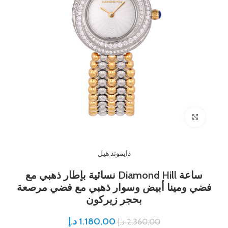
Click to enlarge
دايموند هيل
ساعة Diamond Hill نسائية بإطار ذهبي مع
فضي ومينا أبيض وسوار ذهبي مع فضي مرصعة
بحجر زيركون
1.180,00
د.إ
2.360,00
د.إ