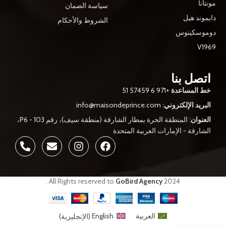
مونتانا
سياسة الضمان
دايموند هيل
الشروط والأحكام
دوموسكينوس
V1969
اتصل بنا
خط المساعدة
+971 6 57459 51
البريد الإلكتروني:
info@maisondeprince.com
العنوان:
المنطقة الحرة بمطار الشارقة (منطقة سيف)، رقم P6 - 103،
الشارقة - الإمارات العربية المتحدة
.
All Rights reserved to
GoBird Agency
2024
العربية
English
(
الإنجليزية
)