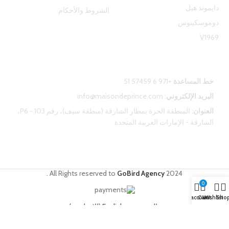
دايموند هيل
الشروط والأحكام
دوموسكينوس
V1969
اتصل بنا
خط المساعدة
+971 6 57459 51
البريد الإلكتروني:
info@maisondeprince.com
العنوان:
المنطقة الحرة بمطار الشارقة (منطقة سيف)، رقم P6 - 103،
الشارقة - الإمارات العربية المتحدة
.
All Rights reserved to
GoBird Agency
2024
0
My account
Cart
Wishlist
Sho
العربية
English
(
الإنجليزية
)