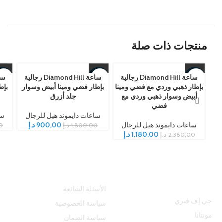
منتجات ذات صلة
ساعة Diamond Hill رجالية
ساعة Diamond Hill رجالية
50%
-50%
-50%
بإطار ذهبي وردي مع فضي ومينا
بإطار فضي ومينا أبيض وسوار
بإط
أبيض وسوار ذهبي وردي مع
جلد أزرق
فضي
ساعات دايموند هيل للرجال
سا
ساعات دايموند هيل للرجال
900,00
د.إ
1.800,00
د.إ
0
1.180,00
د.إ
2.360,00
د.إ
أفضل العلامات
المساعدة
التجارية
الأسئلة الشائعة
جي إف فيري
سياسة الخصوصية
مونتانا
سياسة الضمان