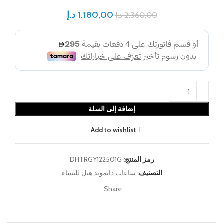
1.180,00
د.إ
2.360,00
د.إ
إضافة إلى السلة
Add to wishlist
رمز المنتج:
DHTRGY122501G
التصنيف:
ساعات دايموند هيل للنساء
Share: