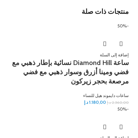
منتجات ذات صلة
-50%
إضافة إلى السلة
ساعة Diamond Hill نسائية بإطار ذهبي مع
فضي ومينا أزرق وسوار ذهبي مع فضي
مرصعة بحجر زيركون
ساعات دايموند هيل للنساء
1.180,00
د.إ
2.360,00
د.إ
-50%