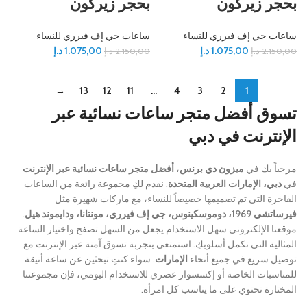
بحجر زيركون
بحجر زيركون
ساعات جي إف فيرري للنساء
ساعات جي إف فيرري للنساء
1.075,00
د.إ
1.075,00
د.إ
2.150,00
د.إ
2.150,00
د.إ
→
13
12
11
…
4
3
2
1
تسوق أفضل متجر ساعات نسائية عبر
الإنترنت في دبي
مرحباً بك في
ميزون دي برنس
،
أفضل متجر ساعات نسائية عبر الإنترنت
في
دبي، الإمارات العربية المتحدة
. نقدم لكِ مجموعة رائعة من الساعات
الفاخرة التي تم تصميمها خصيصاً للنساء، مع ماركات شهيرة مثل
فيرساتشي 1969، دوموسكينوس، جي إف فيرري، مونتانا، ودايموند هيل
.
موقعنا الإلكتروني سهل الاستخدام يجعل من السهل تصفح واختيار الساعة
المثالية التي تكمل أسلوبكِ. استمتعي بتجربة تسوق آمنة عبر الإنترنت مع
توصيل سريع في جميع أنحاء
الإمارات
. سواء كنتِ تبحثين عن ساعة أنيقة
للمناسبات الخاصة أو إكسسوار عصري للاستخدام اليومي، فإن مجموعتنا
المختارة تحتوي على ما يناسب كل امرأة.