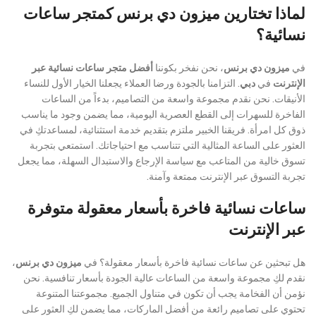
لماذا تختارين ميزون دي برنس كمتجر ساعات
نسائية؟
في
ميزون دي برنس
، نحن نفخر بكوننا
أفضل متجر ساعات نسائية عبر
الإنترنت
في
دبي
. التزامنا بالجودة ورضا العملاء يجعلنا الخيار الأول للنساء
الأنيقات. نحن نقدم مجموعة واسعة من التصاميم، بدءاً من الساعات
الفاخرة للسهرات إلى القطع العصرية اليومية، مما يضمن وجود ما يناسب
ذوق كل امرأة. فريقنا الخبير ملتزم بتقديم خدمة استثنائية، لمساعدتكِ في
العثور على الساعة المثالية التي تتناسب مع احتياجاتك. استمتعي بتجربة
تسوق خالية من المتاعب مع سياسة الإرجاع والاستبدال السهلة، مما يجعل
تجربة التسوق عبر الإنترنت ممتعة وآمنة.
ساعات نسائية فاخرة بأسعار معقولة متوفرة
عبر الإنترنت
هل تبحثين عن ساعات نسائية فاخرة بأسعار معقولة؟ في
ميزون دي برنس
،
نقدم لكِ مجموعة واسعة من الساعات عالية الجودة بأسعار تنافسية. نحن
نؤمن أن الفخامة يجب أن تكون في متناول الجميع. مجموعتنا المتنوعة
تحتوي على تصاميم رائعة من أفضل الماركات، مما يضمن لكِ العثور على